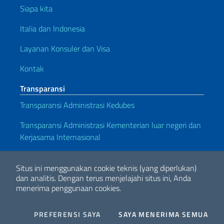
Siapa kita
Italia dan Indonesia
Layanan Konsuler dan Visa
Kontak
Transparansi
Transparansi Administrasi Kedubes
Transparansi Administrasi Kementerian luar negeri dan
Kerjasama Internasional
Tautan yang bermanfaat
Situs ini menggunakan cookie teknis (yang diperlukan)
Note legali
Privacy e cookie policy
Dichiarazione di Accessibilità
dan analitis.
Dengan terus menjelajahi situs ini, Anda
menerima penggunaan cookies.
2026 Hak Cipta Kementerian Luar Negeri dan Kerjasama Internasional
COOKIES
I CO
PREFERENSI SAYA
SAYA MENERIMA SEMUA