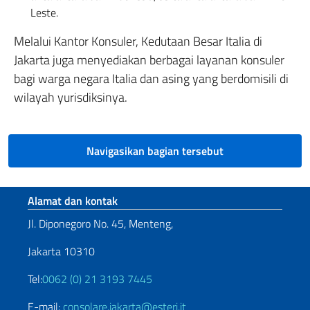
Leste.
Melalui Kantor Konsuler, Kedutaan Besar Italia di
Jakarta juga menyediakan berbagai layanan konsuler
bagi warga negara Italia dan asing yang berdomisili di
wilayah yurisdiksinya.
Navigasikan bagian tersebut
Bagian footer
Alamat dan kontak
Jl. Diponegoro No. 45, Menteng,
Jakarta 10310
Tel:
0062 (0) 21 3193 7445
E-mail:
consolare.jakarta@esteri.it