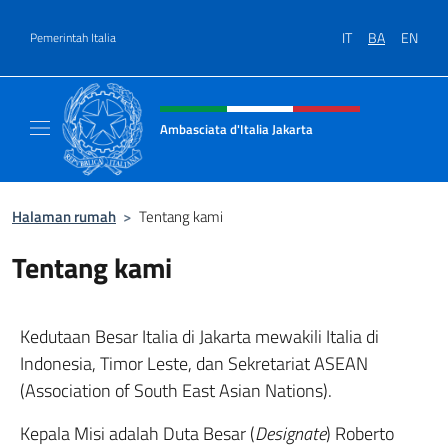
Lewati ke konten
IT
BA
EN
Pemerintah Italia
Situs tajuk, sosial, dan menu
Ambasciata d'Italia Jakarta
Il sito ufficiale dell'Ambasciata d'Italia Jakar
Halaman rumah
>
Tentang kami
Tentang kami
Kedutaan Besar Italia di Jakarta mewakili Italia di
Indonesia, Timor Leste, dan Sekretariat ASEAN
(Association of South East Asian Nations).
Kepala Misi adalah Duta Besar (
Designate
) Roberto