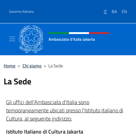
Salta al contenuto
IT
BA
EN
Governo Italiano
Intestazione sito, social e menù
Ambasciata d'Italia Jakarta
Il sito ufficiale dell'Ambasciata d'Italia Jakar
Home
>
Chi siamo
>
La Sede
La Sede
Gli uffici dell’Ambasciata d’Italia sono
temporaneamente ubicati presso l’Istituto italiano di
Cultura, al seguente indirizzo:
Istituto Italiano di Cultura Jakarta