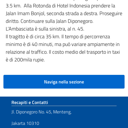
3.5 km. Alla Rotonda di Hotel Indonesia prendere la
Jalan Imam Bonjol, seconda strada a destra. Proseguire
diritto. Continuare sulla Jalan Diponegoro.
L’Ambasciata è sulla sinistra, al n. 45.
Il tragitto è di circa 35 km. Il tempo di percorrenza
minimo è di 40 minuti, ma può variare ampiamente in
relazione al traffico. Il costo medio del trasporto in taxi
è di 200mila rupie.
Naviga nella sezione
Sezione footer
Recapiti e Contatti
Jl. Diponegoro No. 45, Menteng,
Jakarta 10310