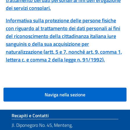
trattamento dei dati personali ai fini dell’erogazione
dei servizi consolari.
Informativa sulla protezione delle persone fisiche
con riguardo al trattamento dei dati personali ai fini
del riconoscimento della cittadinanza italiana iure
sanguinis o della sua acquisizione per
naturalizzazione (artt. 5 e 7, nonché art. 9, comma 1,
lettera c, e comma 2 della legge n. 91/1992)
.
Naviga nella sezione
Sezione footer
Recapiti e Contatti
Jl. Diponegoro No. 45, Menteng,