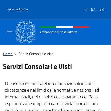
Salta al contenuto
IT
BA
EN
Governo Italiano
Intestazione sito, social e menù
Ambasciata d'Italia Jakarta
Il sito ufficiale dell'Ambasciata d'Italia Jakar
Home
>
Servizi Consolari e Visti
Servizi Consolari e Visti
I Consolati italiani tutelano i connazionali in varie
circostanze e nei limiti delle normative nazionali ed
internazionali, nel rispetto della sovranità dei Paesi
ospitanti. Ad esempio, in caso di violazione dei loro
diritti fondamentali, arresto o detenzione, emergenze