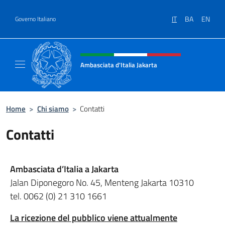
Salta al contenuto
IT
BA
EN
Governo Italiano
Intestazione sito, social e menù
Ambasciata d'Italia Jakarta
Il sito ufficiale dell'Ambasciata d'Italia Jakar
Home
>
Chi siamo
>
Contatti
Contatti
Ambasciata d’Italia a Jakarta
Jalan Diponegoro No. 45, Menteng Jakarta 10310
tel. 0062 (0) 21 310 1661
La ricezione del pubblico viene attualmente