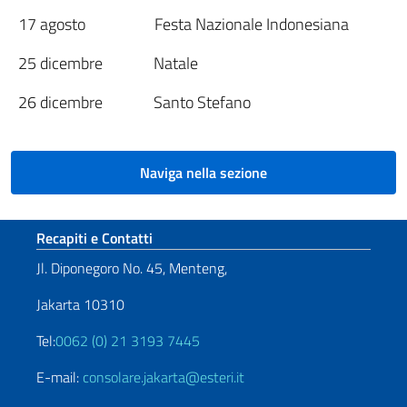
17 agosto Festa Nazionale Indonesiana
25 dicembre Natale
26 dicembre Santo Stefano
Naviga nella sezione
Sezione footer
Recapiti e Contatti
Jl. Diponegoro No. 45, Menteng,
Jakarta 10310
Tel:
0062 (0) 21 3193 7445
E-mail:
consolare.jakarta@esteri.it