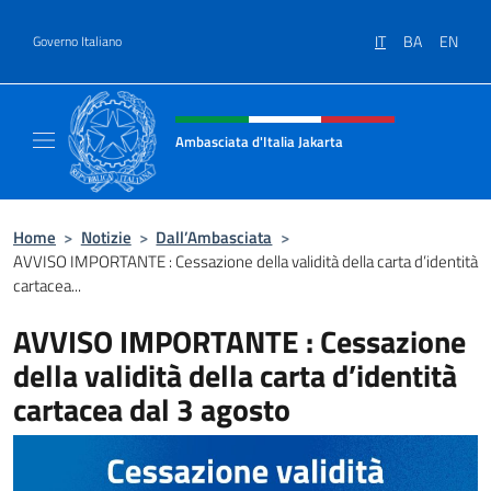
Salta al contenuto
IT
BA
EN
Governo Italiano
Intestazione sito, social e menù
Ambasciata d'Italia Jakarta
Il sito ufficiale dell'Ambasciata d'Italia Jakar
Home
>
Notizie
>
Dall’Ambasciata
>
AVVISO IMPORTANTE : Cessazione della validità della carta d’identità
cartacea...
AVVISO IMPORTANTE : Cessazione
della validità della carta d’identità
cartacea dal 3 agosto