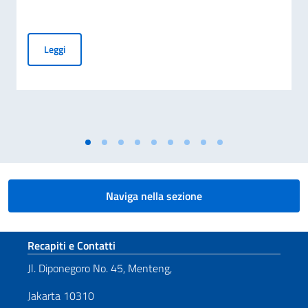
Borse di studio del Governo italiano per l’Anno accademico
Leggi
Naviga nella sezione
Sezione footer
Recapiti e Contatti
Jl. Diponegoro No. 45, Menteng,
Jakarta 10310