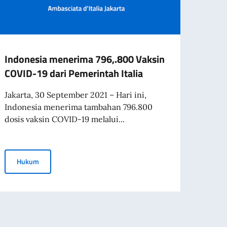
Indonesia menerima 796,.800 Vaksin
EAST
COVID-19 dari Pemerintah Italia
of la
Jakarta, 30 September 2021 – Hari ini,
The A
Indonesia menerima tambahan 796.800
infor
dosis vaksin COVID-19 melalui...
Democ
Indonesia menerima 796,.800 Vaksin COVID-19 dari Pemerinta
Hukum
Hu
itut Kebudayaan Italia