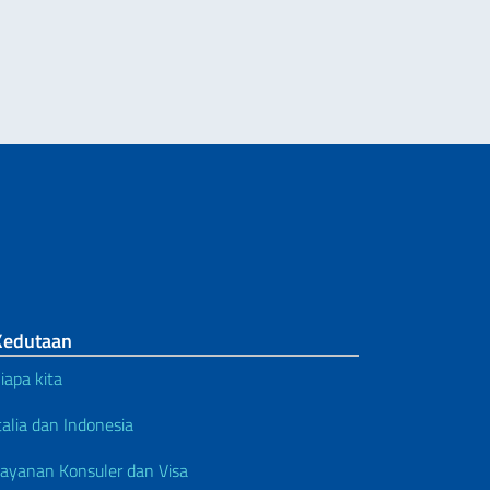
Kedutaan
iapa kita
talia dan Indonesia
ayanan Konsuler dan Visa