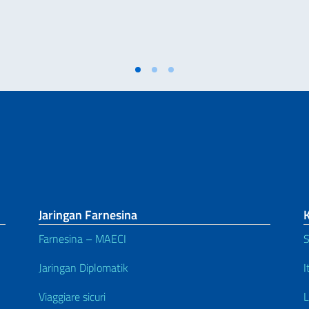
Jaringan Farnesina
Farnesina – MAECI
S
Jaringan Diplomatik
I
Viaggiare sicuri
L