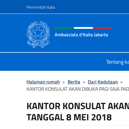
Lewati ke konten
Pemerintah Italia
Situs tajuk, sosial, dan m
Ambasciata d'Italia Jakarta
Il sito ufficiale dell'Ambasciata d'Ita
Tentang k
Halaman rumah
>
Berita
>
Dari Kedutaan
>
KANTOR KONSULAT AKAN DIBUKA PAGI SAJA PADA
KANTOR KONSULAT AKAN 
TANGGAL 8 MEI 2018