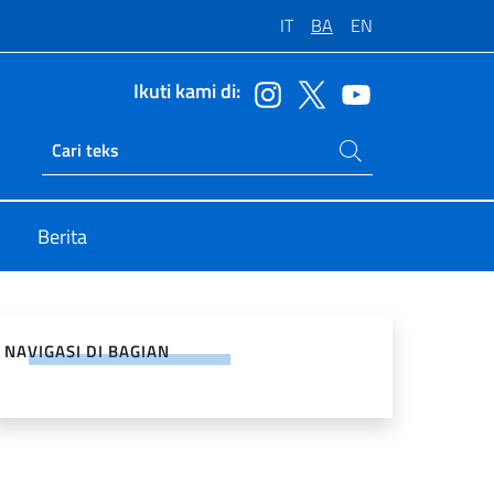
IT
BA
EN
Ikuti kami di:
Cari di situs
Ricerca sito live
Berita
an di Jejaring Sosial
NAVIGASI DI BAGIAN