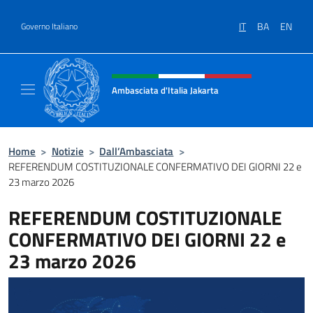
Salta al contenuto
IT
BA
EN
Governo Italiano
Intestazione sito, social e menù
Ambasciata d'Italia Jakarta
Il sito ufficiale dell'Ambasciata d'Italia Jakar
Home
>
Notizie
>
Dall’Ambasciata
>
REFERENDUM COSTITUZIONALE CONFERMATIVO DEI GIORNI 22 e
23 marzo 2026
REFERENDUM COSTITUZIONALE
CONFERMATIVO DEI GIORNI 22 e
23 marzo 2026