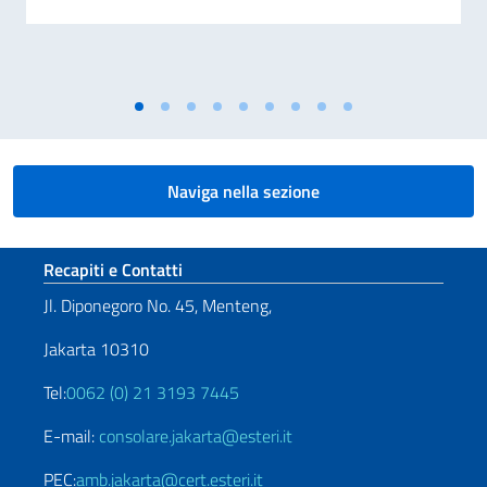
Naviga nella sezione
Sezione footer
Recapiti e Contatti
Jl. Diponegoro No. 45, Menteng,
Jakarta 10310
Tel:
0062 (0) 21 3193 7445
E-mail:
consolare.jakarta@esteri.it
PEC:
amb.jakarta@cert.esteri.it