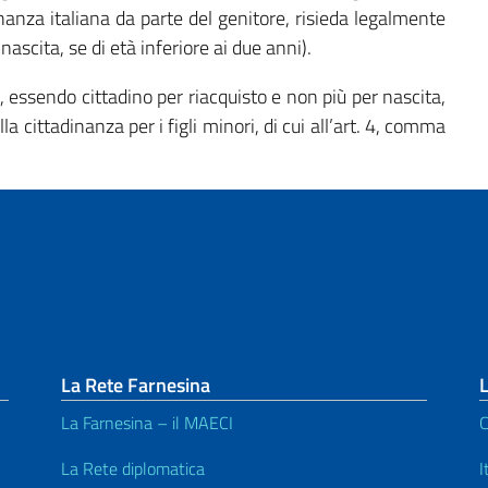
inanza italiana da parte del genitore, risieda legalmente
nascita, se di età inferiore ai due anni).
a, essendo cittadino per riacquisto e non più per nascita,
 cittadinanza per i figli minori, di cui all’art. 4, comma
La Rete Farnesina
L
La Farnesina – il MAECI
C
La Rete diplomatica
I