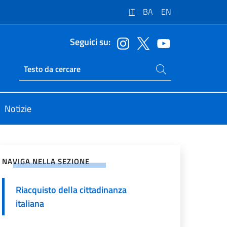
IT
BA
EN
Seguici su:
Cerca nel sito
Ricerca sito live
Notizie
vidi sui Social Network
NAVIGA NELLA SEZIONE
Riacquisto della cittadinanza
italiana