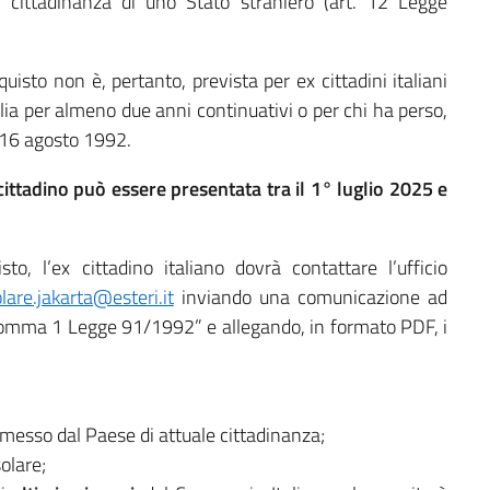
a cittadinanza di uno Stato straniero (art. 12 Legge
quisto non è, pertanto, prevista per ex cittadini italiani
talia per almeno due anni continuativi o per chi ha perso,
l 16 agosto 1992.
 cittadino può essere presentata tra il 1° luglio 2025 e
to, l’ex cittadino italiano dovrà contattare l’ufficio
lare.jakarta@esteri.it
inviando una comunicazione ad
7 comma 1 Legge 91/1992” e allegando, in formato PDF, i
emesso dal Paese di attuale cittadinanza;
olare;