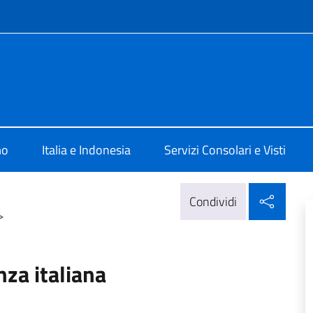
e menù
lia Jakarta
mo
Italia e Indonesia
Servizi Consolari e Visti
Condi
Condividi
>
nza italiana