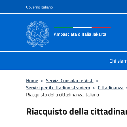
Salta al contenuto
Governo Italiano
Intestazione sito, social 
Ambasciata d'Italia Jakarta
Il sito ufficiale dell'Ambasciata d'Ita
Chi sia
Home
>
Servizi Consolari e Visti
>
Servizi per il cittadino straniero
>
Cittadinanza
Riacquisto della cittadinanza italiana
Riacquisto della cittadina