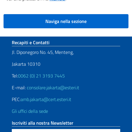
Naviga nella sezione
Sezione footer
Recapiti e Contatti
Jl. Diponegoro No. 45, Menteng,
Jakarta 10310
Tel:
0062 (0) 21 3193 7445
E-mail:
consolare.jakarta@esteri.it
PEC:
amb.jakarta@cert.esteri.it
Gli uffici della sede
Iscriviti alla nostra Newsletter