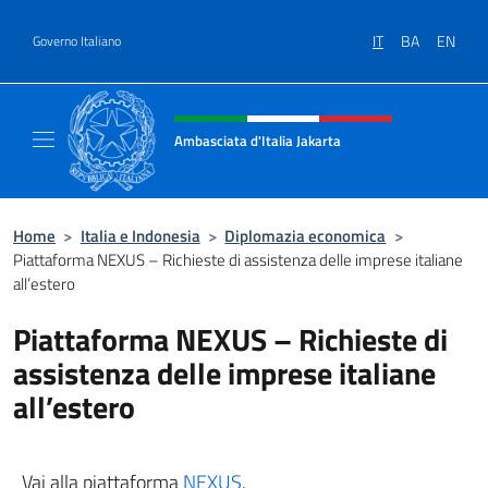
Salta al contenuto
IT
BA
EN
Governo Italiano
Intestazione sito, social e menù
Ambasciata d'Italia Jakarta
Il sito ufficiale dell'Ambasciata d'Italia Jakar
Home
>
Italia e Indonesia
>
Diplomazia economica
>
Piattaforma NEXUS – Richieste di assistenza delle imprese italiane
all’estero
Piattaforma NEXUS – Richieste di
assistenza delle imprese italiane
all’estero
Vai alla piattaforma
NEXUS
.