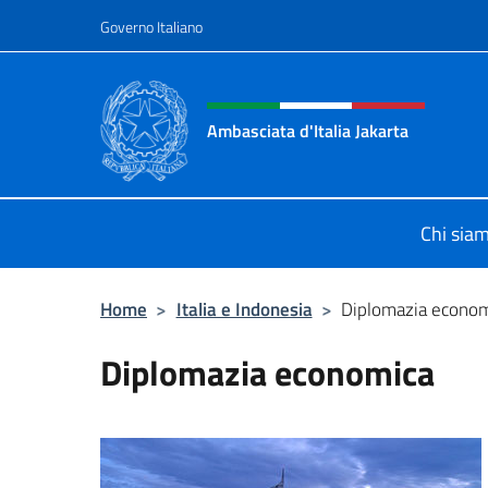
Salta al contenuto
Governo Italiano
Intestazione sito, social 
Ambasciata d'Italia Jakarta
Il sito ufficiale dell'Ambasciata d'Ita
Chi sia
Home
>
Italia e Indonesia
>
Diplomazia econo
Diplomazia economica