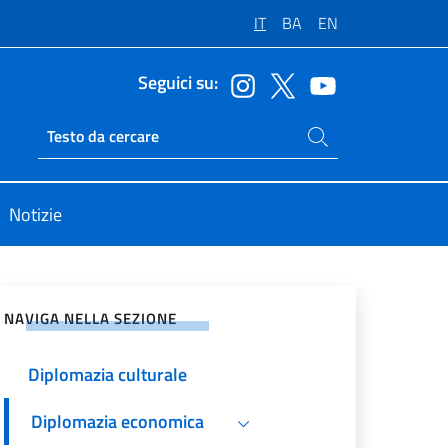
IT
BA
EN
Seguici su:
Cerca nel sito
Ricerca sito live
Notizie
vidi sui Social Network
NAVIGA NELLA SEZIONE
Diplomazia culturale
Diplomazia economica