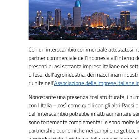
Con un interscambio commerciale attestatosi nel 20
partner commerciale dell’Indonesia all’interno 
presenti quasi settanta imprese italiane nei settor
difesa, dell’agroindustria, dei macchinari industri
riunite nell’
Associazione delle Imprese Italiane i
Nonostante una presenza così strutturata, i nu
con l’Italia – così come quelli con gli altri Paesi 
dell’interscambio potrebbe infatti aumentare se
sono fortemente complementari e sono molte le o
partnership economiche nei campi energetico, infr
agroindustriale, turistico e della cooperazione i