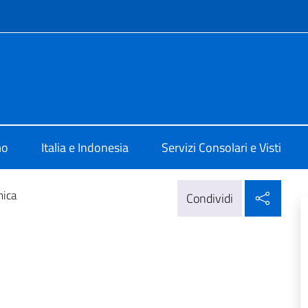
e menù
lia Jakarta
mo
Italia e Indonesia
Servizi Consolari e Visti
Condi
mica
Condividi