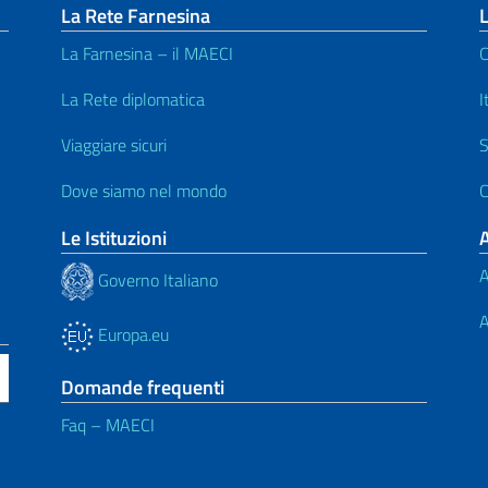
La Rete Farnesina
L
La Farnesina – il MAECI
C
La Rete diplomatica
I
Viaggiare sicuri
S
Dove siamo nel mondo
C
Le Istituzioni
A
Governo Italiano
A
Europa.eu
Domande frequenti
Faq – MAECI