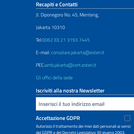
Sezione footer
Recapiti e Contatti
Jl. Diponegoro No. 45, Menteng,
Jakarta 10310
Tel:
0062 (0) 21 3193 7445
E-mail:
consolare.jakarta@esteri.it
PEC:
amb.jakarta@cert.esteri.it
Gli uffici della sede
Iscriviti alla nostra Newsletter
Inserisci la tua email
Accettazione GDPR
Autorizzo il trattamento dei miei dati personali ai sensi
del GDPR e del Decreto Legislativo 30 giugno 2003,