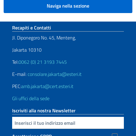
Naviga nella sezione
Sezione footer
Recapiti e Contatti
Jl. Diponegoro No. 45, Menteng,
Jakarta 10310
Tel:
0062 (0) 21 3193 7445
E-mail:
consolare.jakarta@esteri.it
PEC:
amb.jakarta@cert.esteri.it
Gli uffici della sede
Iscriviti alla nostra Newsletter
Inserisci la tua email