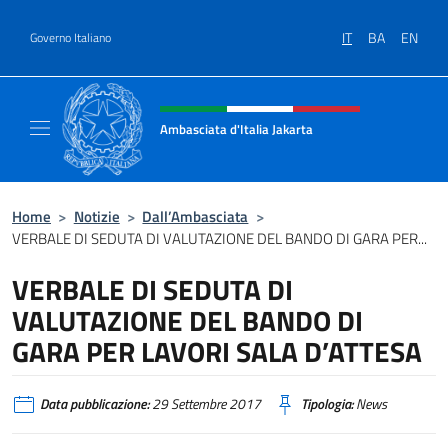
Salta al contenuto
IT
BA
EN
Governo Italiano
Intestazione sito, social e menù
Ambasciata d'Italia Jakarta
Il sito ufficiale dell'Ambasciata d'Italia Jakar
Home
>
Notizie
>
Dall’Ambasciata
>
VERBALE DI SEDUTA DI VALUTAZIONE DEL BANDO DI GARA PER...
VERBALE DI SEDUTA DI
VALUTAZIONE DEL BANDO DI
GARA PER LAVORI SALA D’ATTESA
Data pubblicazione:
29 Settembre 2017
Tipologia:
News