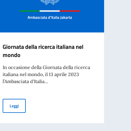
Giornata della ricerca italiana nel
INCA
mondo
ONOR
In occasione della Giornata della ricerca
Il Con
italiana nel mondo, il 13 aprile 2023
cesse
l’Ambasciata d'Italia...
raggiu
Giornata della ricerca italiana nel mondo
Leggi
Leg
 e Diritti Umani