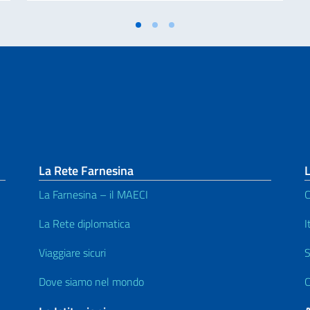
La Rete Farnesina
L
La Farnesina – il MAECI
C
La Rete diplomatica
I
Viaggiare sicuri
S
Dove siamo nel mondo
C