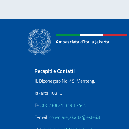
Ambasciata d'Italia Jakarta
Sezione footer
Recapiti e Contatti
Jl. Diponegoro No. 45, Menteng,
Jakarta 10310
Tel:
0062 (0) 21 3193 7445
E-mail:
consolare.jakarta@esteri.it