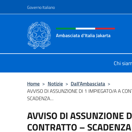
Salta al contenuto
Governo Italiano
Intestazione sito, social 
Ambasciata d'Italia Jakarta
Il sito ufficiale dell'Ambasciata d'Ita
Chi sia
Home
>
Notizie
>
Dall’Ambasciata
>
AVVISO DI ASSUNZIONE DI 1 IMPIEGATO/A A CO
SCADENZA...
AVVISO DI ASSUNZIONE D
CONTRATTO – SCADENZA