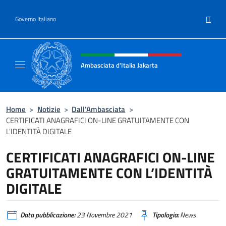
Salta al contenuto
IT
Governo Italiano
Intestazione sito, social e menù
Ambasciata d'Italia Jakarta
Il sito ufficiale dell'Ambasciata d'Italia Jakar
Home
>
Notizie
>
Dall’Ambasciata
>
CERTIFICATI ANAGRAFICI ON-LINE GRATUITAMENTE CON
L’IDENTITÀ DIGITALE
CERTIFICATI ANAGRAFICI ON-LINE
GRATUITAMENTE CON L’IDENTITÀ
DIGITALE
Data pubblicazione:
23 Novembre 2021
Tipologia:
News