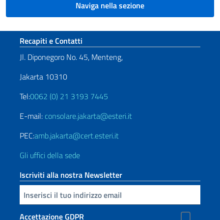
Naviga nella sezione
Sezione footer
Recapiti e Contatti
Jl. Diponegoro No. 45, Menteng,
Jakarta 10310
Tel:
0062 (0) 21 3193 7445
E-mail:
consolare.jakarta@esteri.it
PEC:
amb.jakarta@cert.esteri.it
Gli uffici della sede
Iscriviti alla nostra Newsletter
Inserisci la tua email
Accettazione GDPR