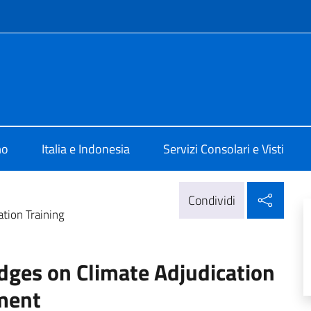
e menù
lia Jakarta
mo
Italia e Indonesia
Servizi Consolari e Visti
Condi
Condividi
tion Training
dges on Climate Adjudication
ment