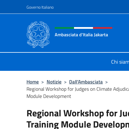
Salta al contenuto
Governo Italiano
Intestazione sito, social 
Ambasciata d'Italia Jakarta
Il sito ufficiale dell'Ambasciata d'Ita
Chi sia
Home
>
Notizie
>
Dall’Ambasciata
>
Regional Workshop for Judges on Climate Adjudica
Module Development
Regional Workshop for Ju
Training Module Develop