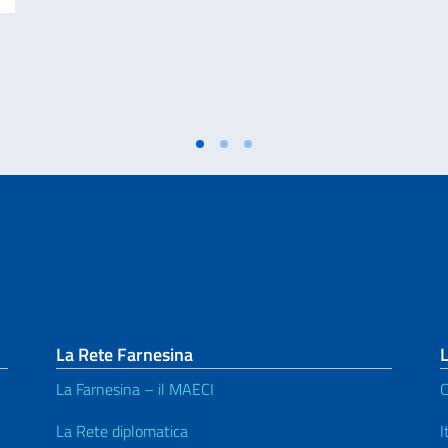
La Rete Farnesina
L
La Farnesina – il MAECI
C
La Rete diplomatica
I